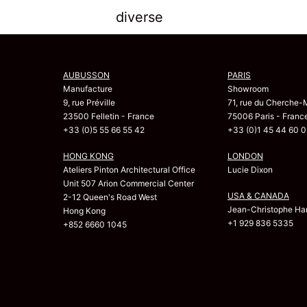
diverse
AUBUSSON
PARIS
Manufacture
Showroom
9, rue Préville
71, rue du Cherche-
23500 Felletin - France
75006 Paris - Franc
+33 (0)5 55 66 55 42
+33 (0)1 45 44 60 0
HONG KONG
LONDON
Ateliers Pinton Architectural Office
Lucie Dixon
Unit 507 Arion Commercial Center
USA & CANADA
2-12 Queen's Road West
Jean-Christophe Har
Hong Kong
+1 929 836 5335
+852 6660 1045