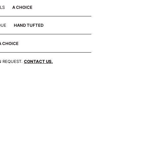
ALS
A CHOICE
QUE
HAND TUFTED
A CHOICE
N REQUEST.
CONTACT US.