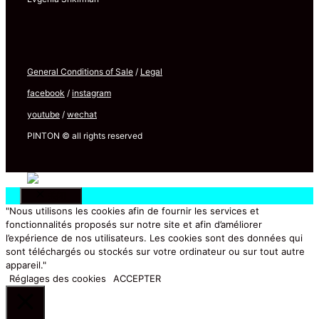
General Conditions of Sale
/
Legal
facebook
/
instagram
youtube
/
wechat
PINTON © all rights reserved
关闭
"Nous utilisons les cookies afin de fournir les services et
fonctionnalités proposés sur notre site et afin d’améliorer
l’expérience de nos utilisateurs. Les cookies sont des données qui
sont téléchargés ou stockés sur votre ordinateur ou sur tout autre
appareil."
Réglages des cookies
ACCEPTER