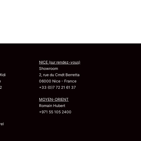
NICE (sur rendez-vous)
Showroom
Midi
2, rue du Cmdt Berretta
e
06000 Nice - France
2
+33 (0)7 72 21 61 37
MOYEN-ORIENT
Romain Hubert
+971 55 105 2400
el