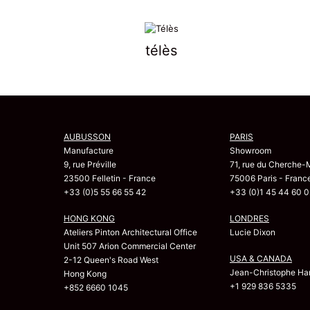
télès
AUBUSSON
PARIS
Manufacture
Showroom
9, rue Préville
71, rue du Cherche-
23500 Felletin - France
75006 Paris - Franc
+33 (0)5 55 66 55 42
+33 (0)1 45 44 60 0
HONG KONG
LONDRES
Ateliers Pinton Architectural Office
Lucie Dixon
Unit 507 Arion Commercial Center
USA & CANADA
2-12 Queen's Road West
Jean-Christophe Har
Hong Kong
+1 929 836 5335
+852 6660 1045