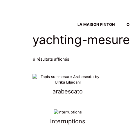
Aller
au
contenu
LA MAISON PINTON
C
yachting-mesure
9 résultats affichés
arabescato
interruptions