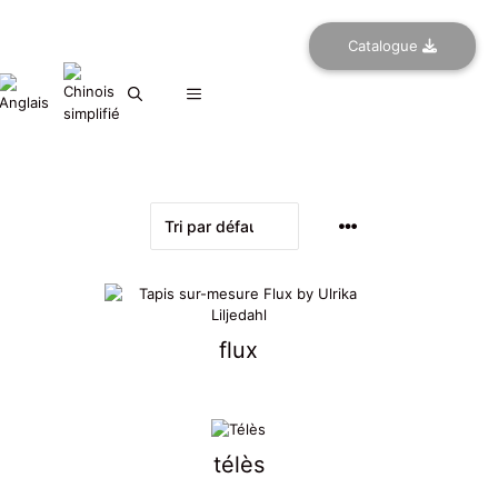
Catalogue
flux
télès