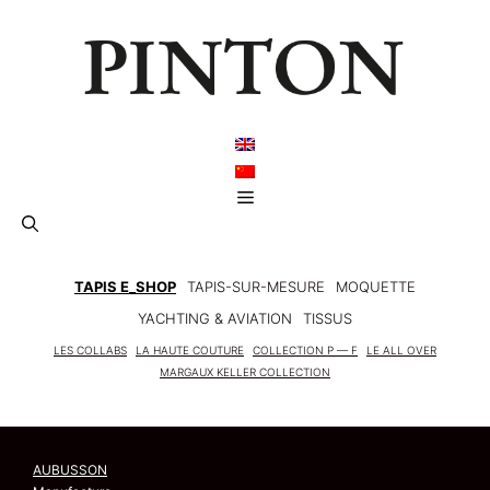
Aller
au
contenu
Menu
TAPIS E_SHOP
TAPIS-SUR-MESURE
MOQUETTE
YACHTING & AVIATION
TISSUS
LES COLLABS
LA HAUTE COUTURE
COLLECTION P — F
LE ALL OVER
MARGAUX KELLER COLLECTION
AUBUSSON