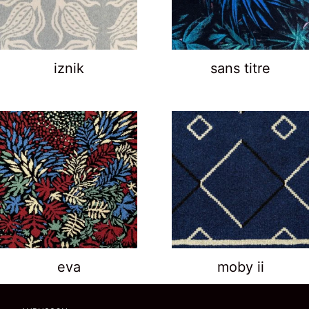
iznik
sans titre
eva
moby ii