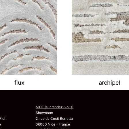
flux
archipel
NICE (sur rendez-vous)
Showroom
Midi
2, rue du Cmdt Berretta
e
06000 Nice - France