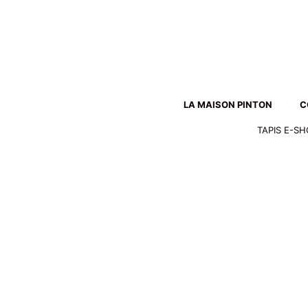
Aller
au
contenu
LA MAISON PINTON
C
TAPIS E-S