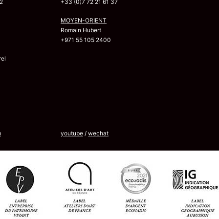
2
+33 (0)7 72 21 61 37
MOYEN-ORIENT
Romain Hubert
+971 55 105 2400
el
m
youtube
/
wechat