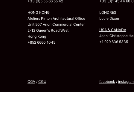
+33 (0)5 55 66 55 42
+33 (0)1 45 44 60 0
HONG KONG
LONDRES
Ateliers Pinton Architectural Office
Lucie Dixon
Unit 507 Arion Commercial Center
USA & CANADA
2-12 Queen's Road West
Jean-Christophe Har
Hong Kong
+1 929 836 5335
+852 6660 1045
CGV
/
CGU
facebook
/
instagra