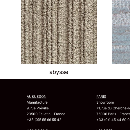
abysse
AUBUSSON
PARIS
Manufacture
Showroom
9, rue Préville
71, rue du Cherche-
23500 Felletin - France
75006 Paris - Franc
+33 (0)5 55 66 55 42
+33 (0)1 45 44 60 0