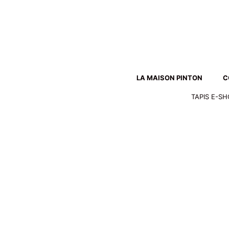
Aller
au
contenu
LA MAISON PINTON
C
TAPIS E-S