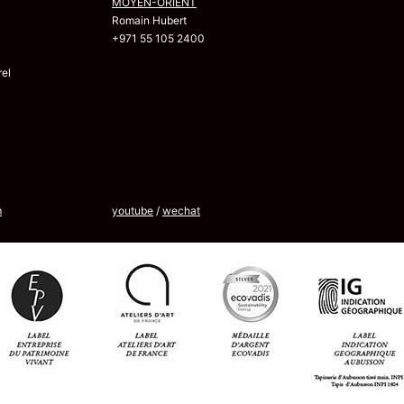
MOYEN-ORIENT
Romain Hubert
+971 55 105 2400
el
m
youtube
/
wechat