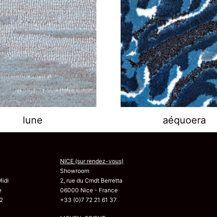
lune
aéquoera
NICE (sur rendez-vous)
Showroom
Midi
2, rue du Cmdt Berretta
e
06000 Nice - France
2
+33 (0)7 72 21 61 37