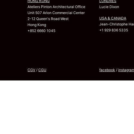
HONG KONG
LONDRES
Ateliers Pinton Architectural Office
Lucie Dixon
Unit 507 Arion Commercial Center
USA & CANADA
2-12 Queen's Road West
Jean-Christophe Har
Hong Kong
+1 929 836 5335
+852 6660 1045
CGV
/
CGU
facebook
/
instagra