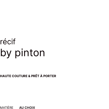
soie & laine
silk & wool
récif
by pinton
HAUTE COUTURE & PRÊT À PORTER
MATIÈRE
AU CHOIX