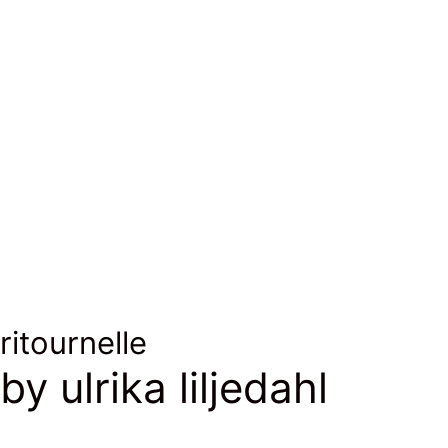
laine & lurex
wool & lurex
ritournelle
by ulrika liljedahl