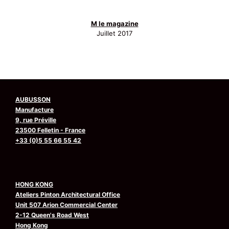
M le magazine
Juillet 2017
AUBUSSON
Manufacture
9, rue Préville
23500 Felletin - France
+33 (0)5 55 66 55 42
HONG KONG
Ateliers Pinton Architectural Office
Unit 507 Arion Commercial Center
2-12 Queen's Road West
Hong Kong