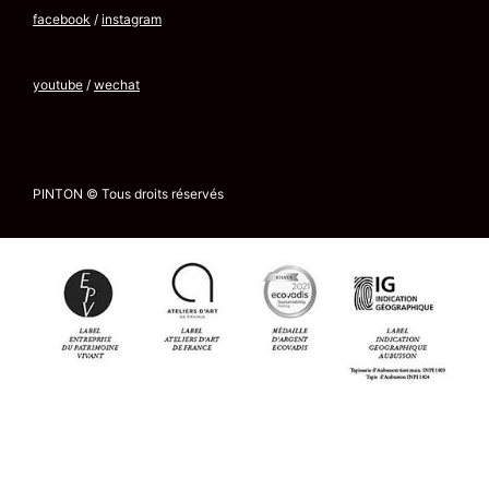
facebook
/
instagram
youtube
/
wechat
PINTON © Tous droits réservés