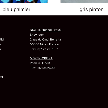
bleu palmier
gris pinton
NICE (sur rendez-vous)
Showroom
Midi
2, rue du Cmdt Berretta
e
06000 Nice - France
2
+33 (0)7 72 21 61 37
MOYEN-ORIENT
Romain Hubert
+971 55 105 2400
el