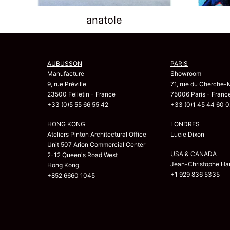
anatole
AUBUSSON
PARIS
Manufacture
Showroom
9, rue Préville
71, rue du Cherche-
23500 Felletin - France
75006 Paris - Franc
+33 (0)5 55 66 55 42
+33 (0)1 45 44 60 0
HONG KONG
LONDRES
Ateliers Pinton Architectural Office
Lucie Dixon
Unit 507 Arion Commercial Center
USA & CANADA
2-12 Queen's Road West
Jean-Christophe Har
Hong Kong
+1 929 836 5335
+852 6660 1045