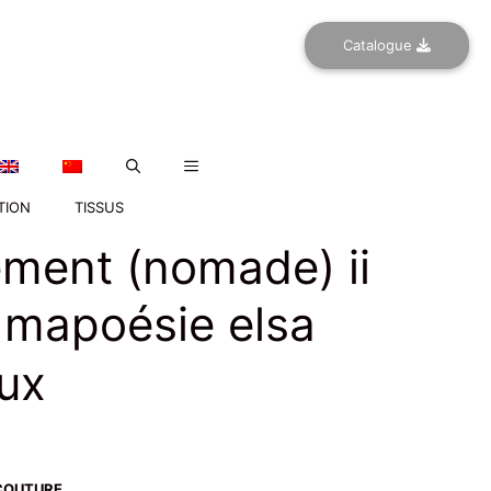
Catalogue
TION
TISSUS
ément (nomade) ii
 mapoésie elsa
ux
COUTURE