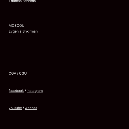
Thomas Behrens
MOSCOU
Evgenia Shkirman
CGV
/
CGU
facebook
/
instagram
youtube
/
wechat