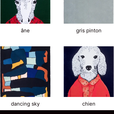
âne
gris pinton
dancing sky
chien