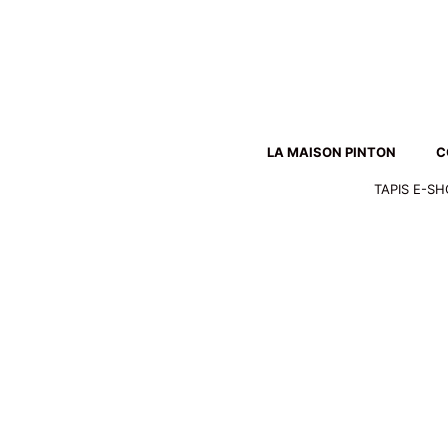
Aller
au
contenu
LA MAISON PINTON
C
TAPIS E-S