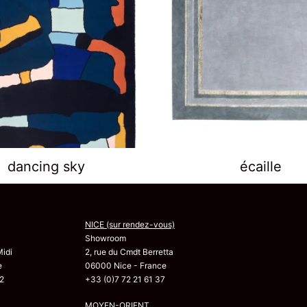
dancing sky
écaille
NICE (sur rendez-vous)
Showroom
Midi
2, rue du Cmdt Berretta
e
06000 Nice - France
2
+33 (0)7 72 21 61 37
MOYEN-ORIENT