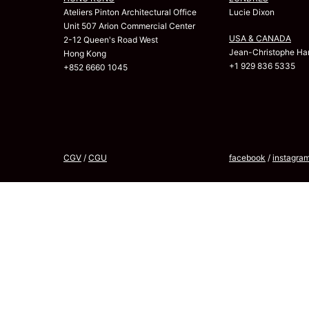
Ateliers Pinton Architectural Office
Lucie Dixon
Unit 507 Arion Commercial Center
USA & CANADA
2-12 Queen's Road West
Jean-Christophe Har
Hong Kong
+1 929 836 5335
+852 6660 1045
CGV
/
CGU
facebook
/
instagra