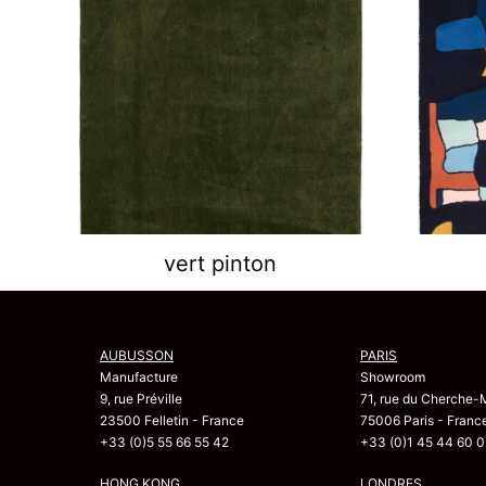
vert pinton
AUBUSSON
PARIS
Manufacture
Showroom
9, rue Préville
71, rue du Cherche-
23500 Felletin - France
75006 Paris - Franc
+33 (0)5 55 66 55 42
+33 (0)1 45 44 60 0
HONG KONG
LONDRES