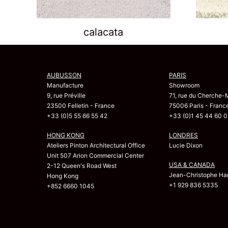
calacata
AUBUSSON
PARIS
Manufacture
Showroom
9, rue Préville
71, rue du Cherche-
23500 Felletin - France
75006 Paris - Franc
+33 (0)5 55 66 55 42
+33 (0)1 45 44 60 0
HONG KONG
LONDRES
Ateliers Pinton Architectural Office
Lucie Dixon
Unit 507 Arion Commercial Center
USA & CANADA
2-12 Queen's Road West
Jean-Christophe Har
Hong Kong
+1 929 836 5335
+852 6660 1045