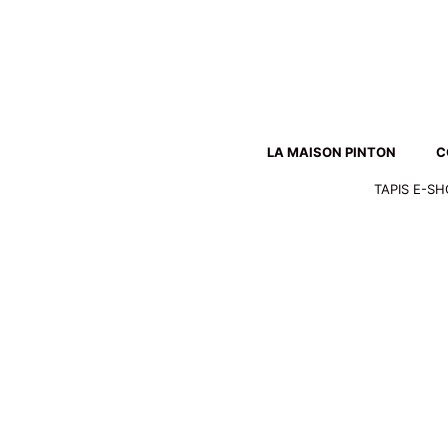
Aller
au
contenu
LA MAISON PINTON
C
TAPIS E-S