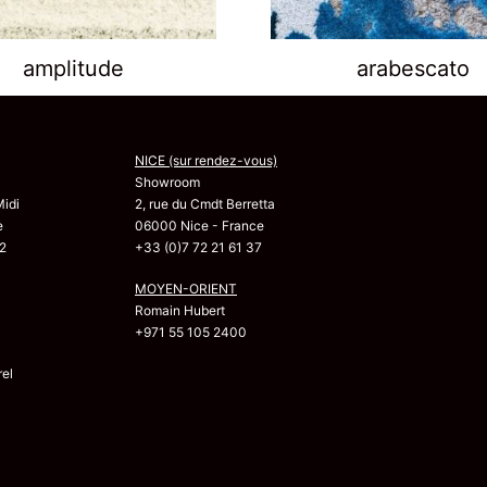
amplitude
arabescato
NICE (sur rendez-vous)
Showroom
Midi
2, rue du Cmdt Berretta
e
06000 Nice - France
2
+33 (0)7 72 21 61 37
MOYEN-ORIENT
Romain Hubert
+971 55 105 2400
el