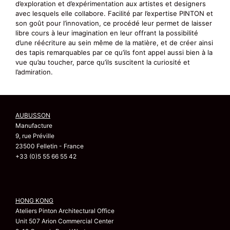
d’exploration et d’expérimentation aux artistes et designers
avec lesquels elle collabore. Facilité par l’expertise PINTON et
son goût pour l’innovation, ce procédé leur permet de laisser
libre cours à leur imagination en leur offrant la possibilité
d’une réécriture au sein même de la matière, et de créer ainsi
des tapis remarquables par ce qu’ils font appel aussi bien à la
vue qu’au toucher, parce qu’ils suscitent la curiosité et
l’admiration.
AUBUSSON
Manufacture
9, rue Préville
23500 Felletin - France
+33 (0)5 55 66 55 42
HONG KONG
Ateliers Pinton Architectural Office
Unit 507 Arion Commercial Center