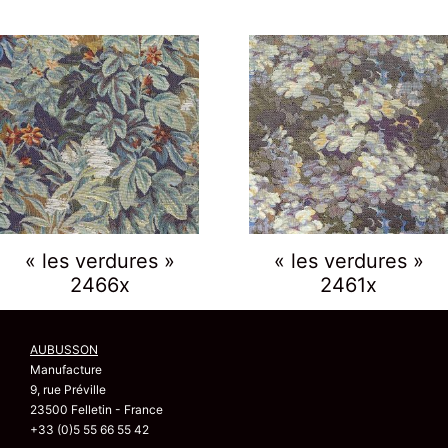
« les verdures »
« les verdures »
2466x
2461x
AUBUSSON
Manufacture
9, rue Préville
23500 Felletin - France
+33 (0)5 55 66 55 42