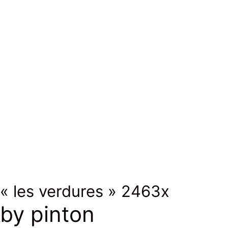
coton
cotton
coton
cotton
« les verdures » 2463x
by pinton