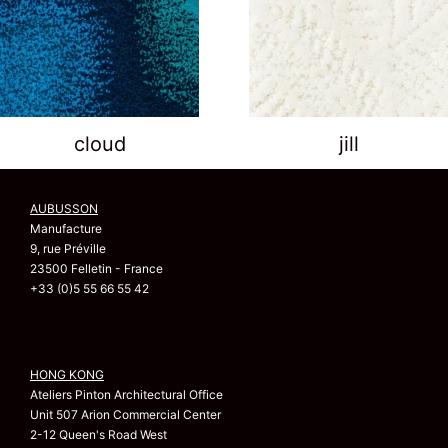
cloud
jill
AUBUSSON
Manufacture
9, rue Préville
23500 Felletin - France
+33 (0)5 55 66 55 42
HONG KONG
Ateliers Pinton Architectural Office
Unit 507 Arion Commercial Center
2-12 Queen's Road West