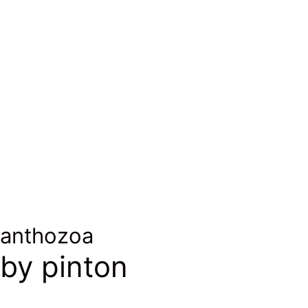
Soie, bambou, fils argentés
Silk, bamboo, silver threads
anthozoa
by pinton