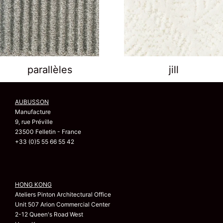
parallèles
jill
AUBUSSON
Manufacture
9, rue Préville
23500 Felletin - France
+33 (0)5 55 66 55 42
HONG KONG
Ateliers Pinton Architectural Office
Unit 507 Arion Commercial Center
2-12 Queen's Road West