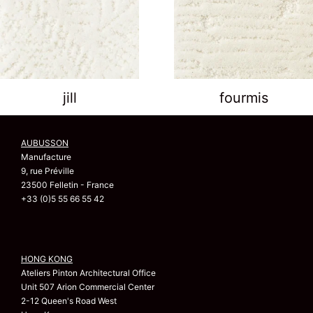
jill
fourmis
AUBUSSON
Manufacture
9, rue Préville
23500 Felletin - France
+33 (0)5 55 66 55 42
HONG KONG
Ateliers Pinton Architectural Office
Unit 507 Arion Commercial Center
2-12 Queen's Road West