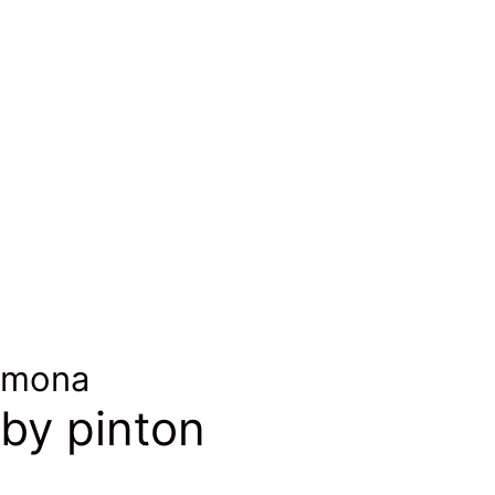
Laine
Wool
mona
by pinton