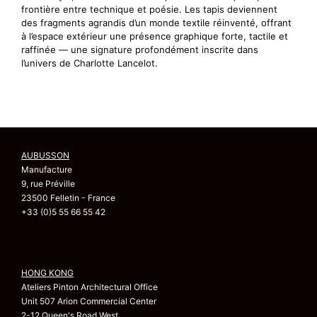
frontière entre technique et poésie. Les tapis deviennent
des fragments agrandis d’un monde textile réinventé, offrant
à l’espace extérieur une présence graphique forte, tactile et
raffinée — une signature profondément inscrite dans
l’univers de Charlotte Lancelot.
AUBUSSON
Manufacture
9, rue Préville
23500 Felletin - France
+33 (0)5 55 66 55 42
HONG KONG
Ateliers Pinton Architectural Office
Unit 507 Arion Commercial Center
2-12 Queen's Road West