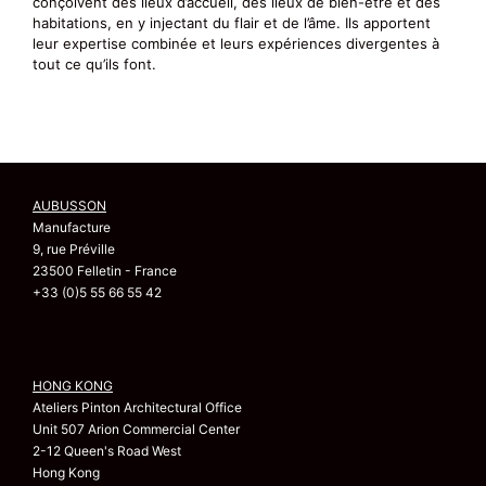
conçoivent des lieux d’accueil, des lieux de bien-être et des
habitations, en y injectant du flair et de l’âme. Ils apportent
leur expertise combinée et leurs expériences divergentes à
tout ce qu’ils font.
AUBUSSON
Manufacture
9, rue Préville
23500 Felletin - France
+33 (0)5 55 66 55 42
HONG KONG
Ateliers Pinton Architectural Office
Unit 507 Arion Commercial Center
2-12 Queen's Road West
Hong Kong