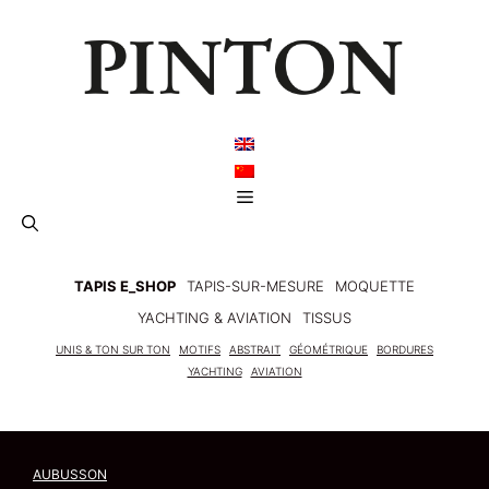
Aller
au
contenu
Menu
TAPIS E_SHOP
TAPIS-SUR-MESURE
MOQUETTE
YACHTING & AVIATION
TISSUS
UNIS & TON SUR TON
MOTIFS
ABSTRAIT
GÉOMÉTRIQUE
BORDURES
YACHTING
AVIATION
AUBUSSON