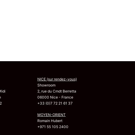
NICE (sur rendez-vous)
Showroom
Midi
2, rue du Cmdt Berretta
e
06000 Nice - France
2
+33 (0)7 72 21 61 37
MOYEN-ORIENT
Romain Hubert
+971 55 105 2400