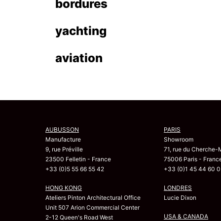
bordures
yachting
aviation
AUBUSSON
PARIS
Manufacture
Showroom
9, rue Préville
71, rue du Cherche-
23500 Felletin - France
75006 Paris - Franc
+33 (0)5 55 66 55 42
+33 (0)1 45 44 60 0
HONG KONG
LONDRES
Ateliers Pinton Architectural Office
Lucie Dixon
Unit 507 Arion Commercial Center
USA & CANADA
2-12 Queen's Road West