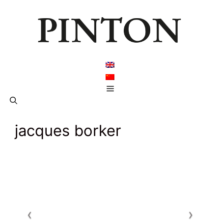
Aller
au
contenu
Menu
jacques borker