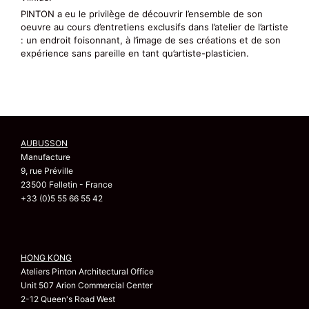
PINTON a eu le privilège de découvrir l’ensemble de son
oeuvre au cours d’entretiens exclusifs dans l’atelier de l’artiste
: un endroit foisonnant, à l’image de ses créations et de son
expérience sans pareille en tant qu’artiste-plasticien.
AUBUSSON
Manufacture
9, rue Préville
23500 Felletin - France
+33 (0)5 55 66 55 42
HONG KONG
Ateliers Pinton Architectural Office
Unit 507 Arion Commercial Center
2-12 Queen's Road West