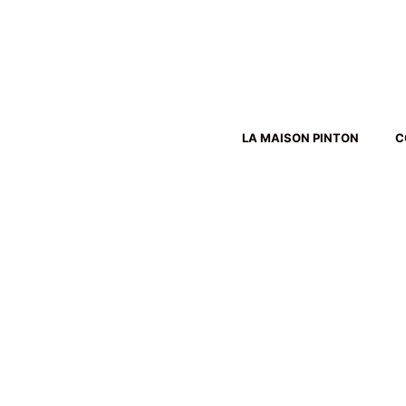
Aller
au
contenu
LA MAISON PINTON
C