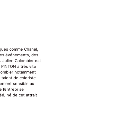
arques comme Chanel,
 des événements, des
. Julien Colombier est
 PINTON a très vite
Colombier notamment
talent de coloriste.
tement sensible au
e l’entreprise
éé, né de cet attrait