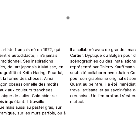
 artiste français né en 1972, qui
Il a collaboré avec de grandes m
Peintre autodidacte, il n’a jamais
Cartier, Dyptique ou Bulgari pour
traditionnel. Ses inspirations
scénographies ou des installations
és, de l’art japonais à Matisse, en
représenté par Thierry Kauffmann.
graffiti et Keith Haring. Pour lui,
souhaité collaborer avec Julien 
ait la forme des choses. Ainsi
pour son graphisme original et son 
 façon obsessionnelle des motifs
Quant au peintre, il a été immédia
aux aux couleurs tranchées.
travail artisanal et au savoir-faire d
ganique de Julien Colombier se
creusoise. Un lien profond s’est cr
s inquiétant. Il travaille
mutuel.
que mais aussi au pastel gras, sur
éramique, sur les murs parfois, ou à
s.